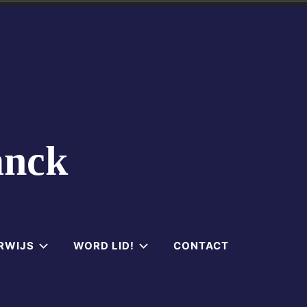
anck
RWIJS
WORD LID!
CONTACT