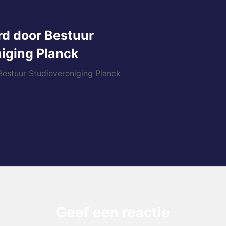
rd door
Bestuur
iging Planck
 Bestuur Studievereniging Planck
Geef een reactie