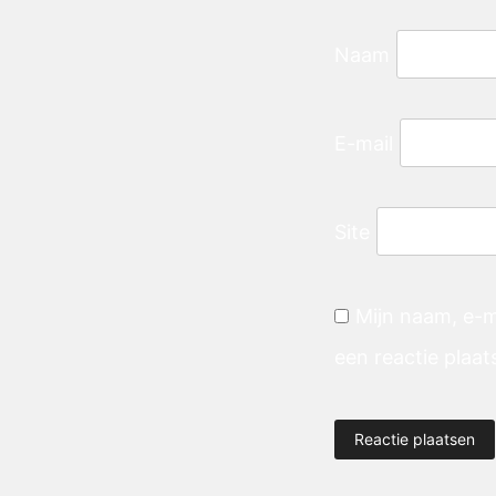
Naam
E-mail
Site
Mijn naam, e-m
een reactie plaat