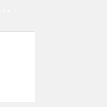
erd met
*