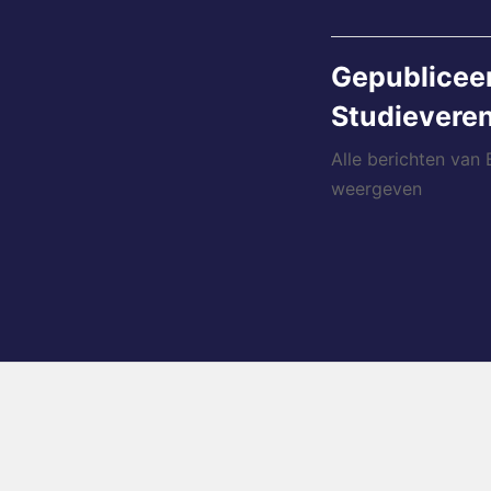
Gepublicee
Studieveren
Alle berichten van
weergeven