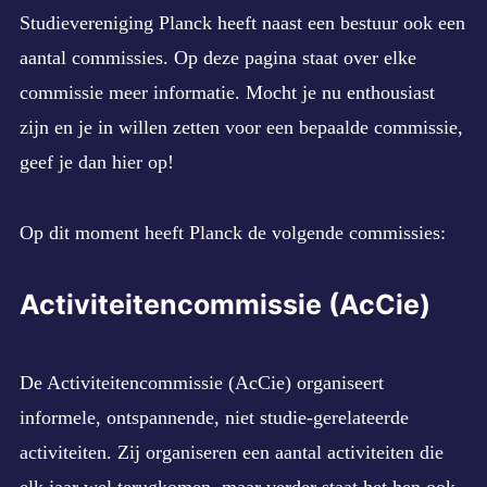
child
Studievereniging Planck heeft naast een bestuur ook een
menu
Expan
WORD LID!
child
aantal commissies. Op deze pagina staat over elke
menu
CONTACT
commissie meer informatie. Mocht je nu enthousiast
zijn en je in willen zetten voor een bepaalde commissie,
geef je dan
hier
op!
Op dit moment heeft Planck de volgende commissies:
Activiteitencommissie (AcCie)
De Activiteitencommissie (AcCie) organiseert
informele, ontspannende, niet studie-gerelateerde
activiteiten. Zij organiseren een aantal activiteiten die
elk jaar wel terugkomen, maar verder staat het hen ook