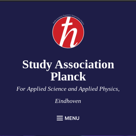
Skip
to
content
Study Association
Planck
For Applied Science and Applied Physics,
Eindhoven
MENU
HOME
menu