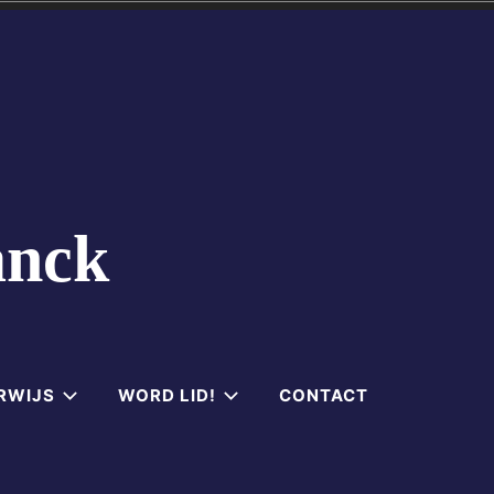
anck
RWIJS
WORD LID!
CONTACT