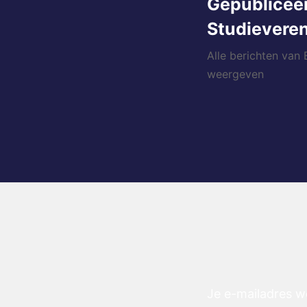
Gepublicee
Studieveren
Alle berichten van
weergeven
Je e-mailadres w