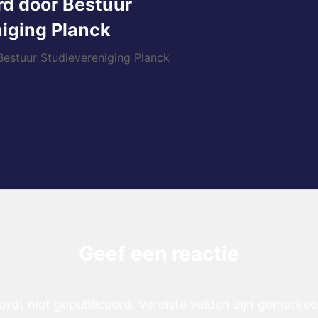
rd door
Bestuur
iging Planck
 Bestuur Studievereniging Planck
Geef een reactie
ordt niet gepubliceerd.
Vereiste velden zijn gemarke