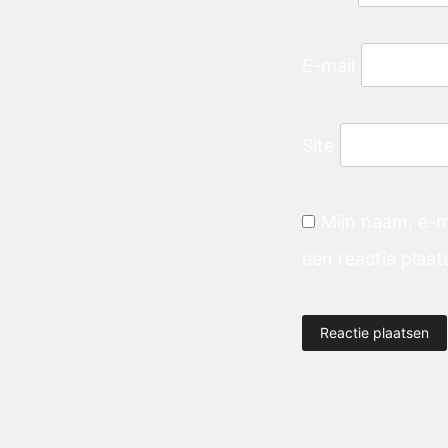
E-mail
Site
Mijn naam, e-m
een reactie plaat
Alternative: