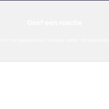
Geef een reactie
ordt niet gepubliceerd.
Vereiste velden zijn gemarke