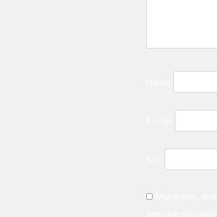
Naam
E-mail
Site
Mijn naam, e-m
een reactie plaat