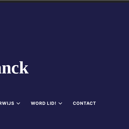
anck
RWIJS
WORD LID!
CONTACT