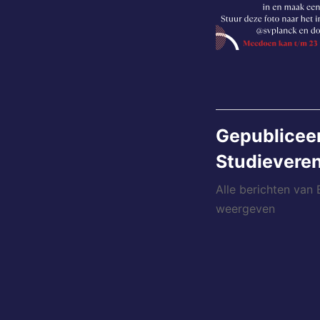
Gepublicee
Studieveren
Alle berichten van
weergeven