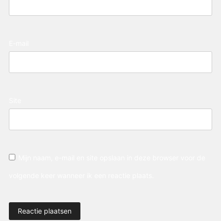
E-mail
Site
Mijn naam, e-mail en site opslaan in deze browser voor de
volgende keer wanneer ik een reactie plaats.