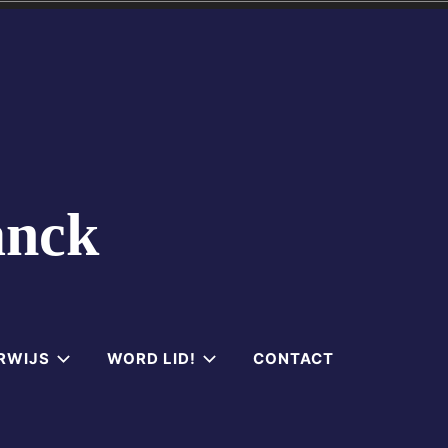
anck
RWIJS
WORD LID!
CONTACT