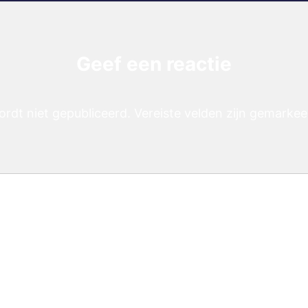
Geef een reactie
ordt niet gepubliceerd.
Vereiste velden zijn gemarke