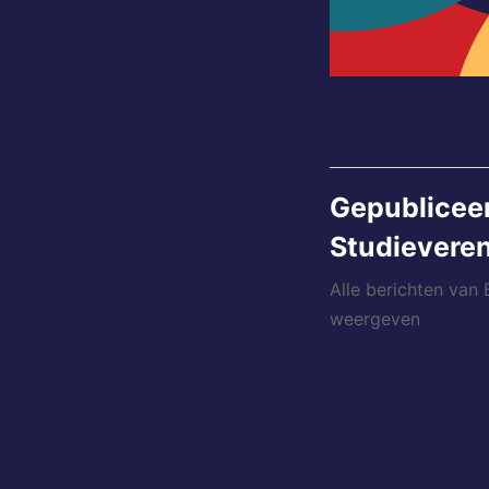
Gepublicee
Studieveren
Alle berichten van
weergeven