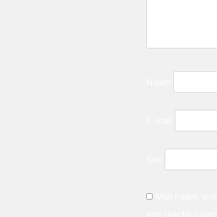
Naam
E-mail
Site
Mijn naam, e-m
een reactie plaat