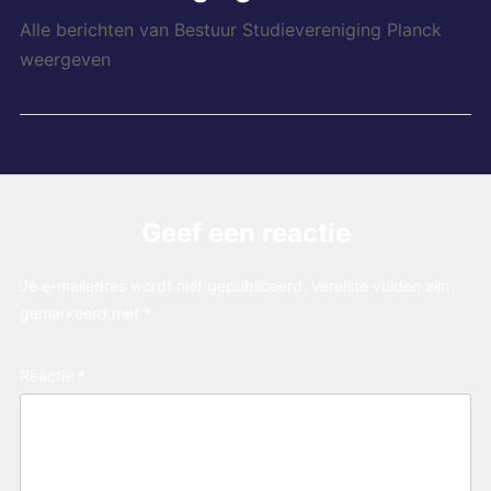
Alle berichten van Bestuur Studievereniging Planck
weergeven
Geef een reactie
Je e-mailadres wordt niet gepubliceerd.
Vereiste velden zijn
gemarkeerd met
*
Reactie
*