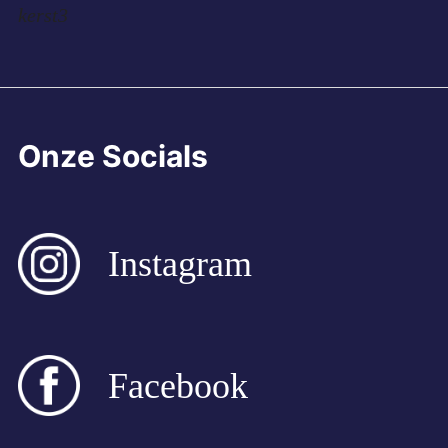
navigatie
kerst3
Onze Socials
Instagram
Facebook