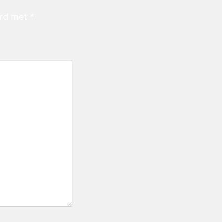
erd met
*