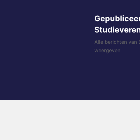
Gepublicee
Studieveren
Alle berichten van
weergeven