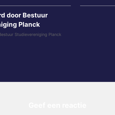
rd door
Bestuur
iging Planck
 Bestuur Studievereniging Planck
Geef een reactie