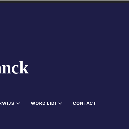
anck
RWIJS
WORD LID!
CONTACT