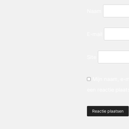
Naam
E-mail
Site
Mijn naam, e-m
een reactie plaat