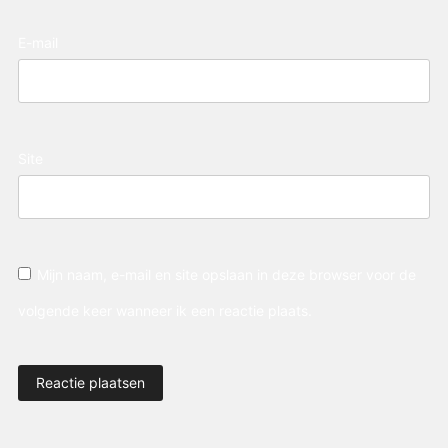
E-mail
Site
Mijn naam, e-mail en site opslaan in deze browser voor de
volgende keer wanneer ik een reactie plaats.