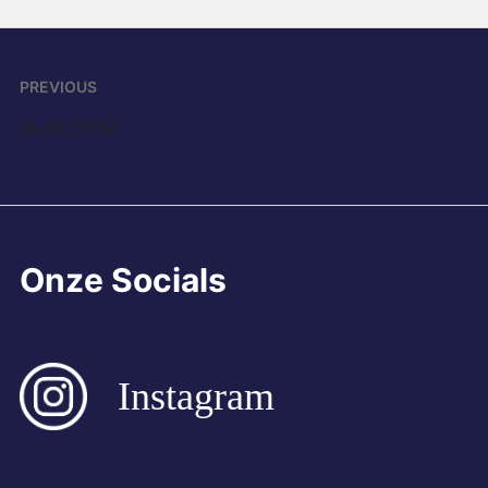
Alternative:
Bericht
PREVIOUS
navigatie
dsc02359kl
Onze Socials
Instagram