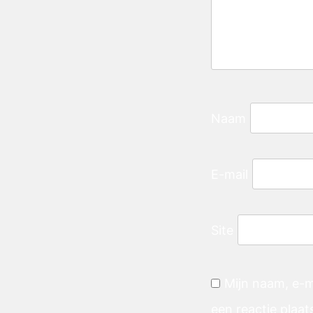
Naam
E-mail
Site
Mijn naam, e-m
een reactie plaat