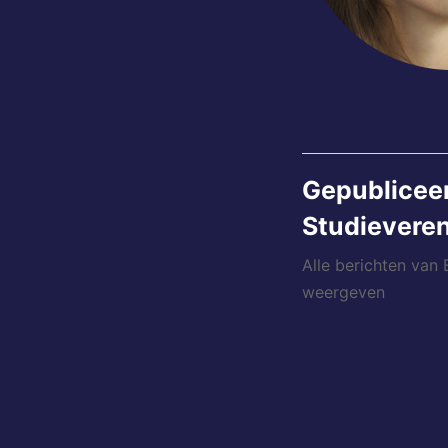
Gepublicee
Studieveren
Alle berichten van
weergeven