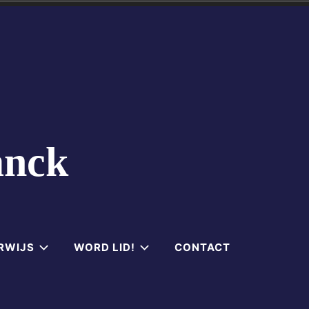
anck
RWIJS
WORD LID!
CONTACT