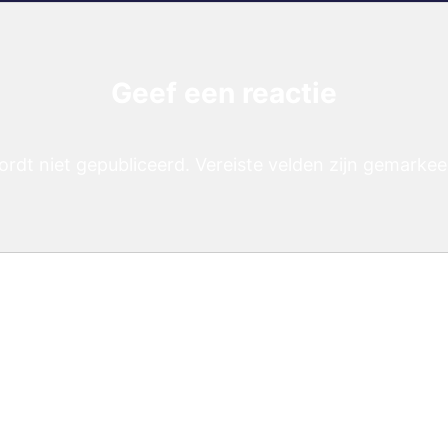
Geef een reactie
ordt niet gepubliceerd.
Vereiste velden zijn gemarke