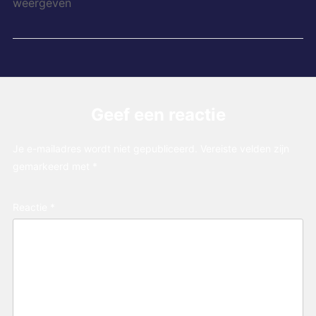
weergeven
Geef een reactie
Je e-mailadres wordt niet gepubliceerd.
Vereiste velden zijn
gemarkeerd met
*
Reactie
*