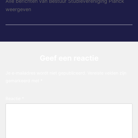
Alle berichten van Bestuur Studievereniging Planck
weergeven
Geef een reactie
Je e-mailadres wordt niet gepubliceerd.
Vereiste velden zijn
gemarkeerd met
*
Reactie
*