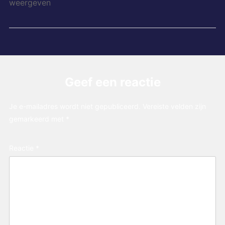
weergeven
Geef een reactie
Je e-mailadres wordt niet gepubliceerd.
Vereiste velden zijn
gemarkeerd met
*
Reactie
*