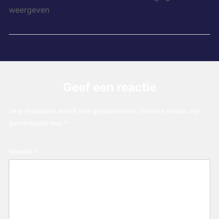
weergeven
Geef een reactie
Je e-mailadres wordt niet gepubliceerd.
Vereiste velden zijn
gemarkeerd met
*
Reactie
*