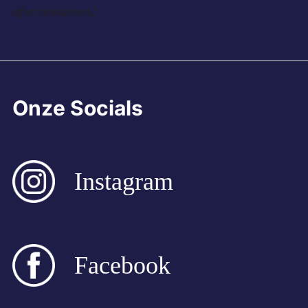
navigatie
aftertentamen2
Onze Socials
Instagram
Facebook