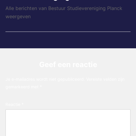
Alle berichten van Bestuur Studievereniging Planck
weergeven
Geef een reactie
Je e-mailadres wordt niet gepubliceerd.
Vereiste velden zijn
gemarkeerd met
*
Reactie
*