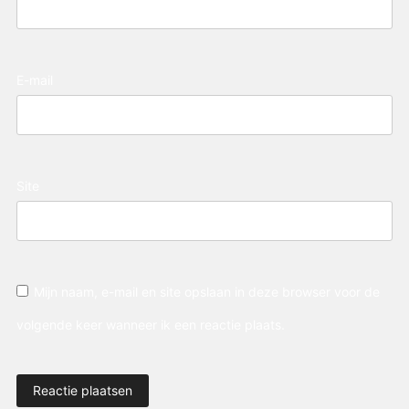
E-mail
Site
Mijn naam, e-mail en site opslaan in deze browser voor de
volgende keer wanneer ik een reactie plaats.