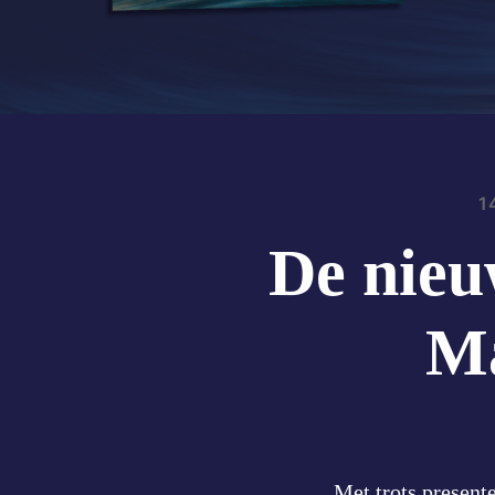
1
De nieu
Ma
Met trots present